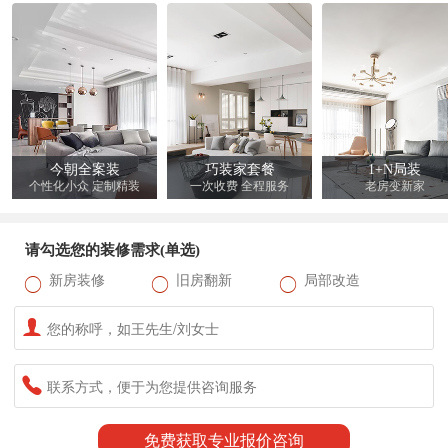
今朝全案装
巧装家套餐
1+N局装
个性化小众 定制精装
一次收费 全程服务
老房变新家
请勾选您的装修需求(单选)
新房装修
旧房翻新
局部改造
免费获取专业报价咨询