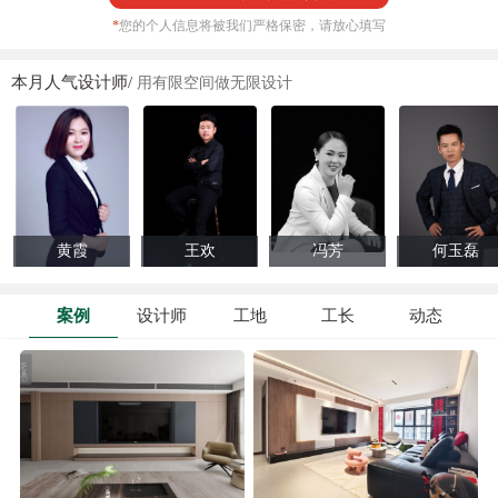
*
您的个人信息将被我们严格保密，请放心填写
本月人气设计师/
用有限空间做无限设计
黄霞
王欢
冯芳
何玉磊
案例
设计师
工地
工长
动态