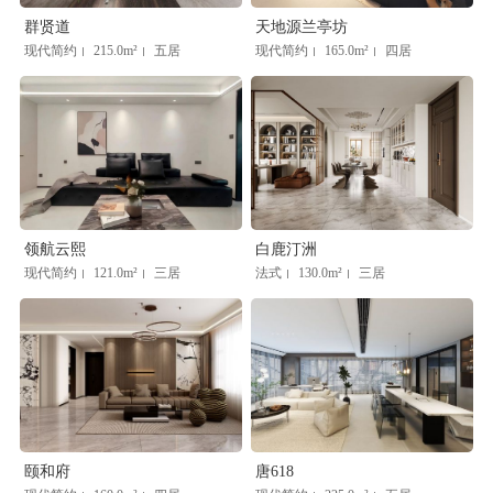
群贤道
天地源兰亭坊
现代简约
215.0m²
五居
现代简约
165.0m²
四居
|
|
|
|
领航云熙
白鹿汀洲
现代简约
121.0m²
三居
法式
130.0m²
三居
|
|
|
|
颐和府
唐618