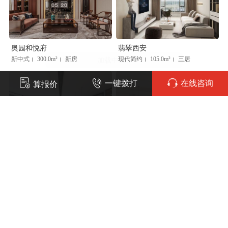
奥园和悦府
翡翠西安
新中式
300.0m²
新房
现代简约
105.0m²
三居
|
|
|
|
一键拨打
在线咨询
算报价
唐618
唐618
现代简约
225.0m²
五居
现代简约
205.0m²
四居
|
|
|
|